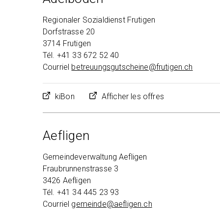
Regionaler Sozialdienst Frutigen
Dorfstrasse 20
3714 Frutigen
Tél. +41 33 672 52 40
Courriel
betreuungsgutscheine@
frutigen.ch
kiBon
Afficher les offres
Aefligen
Gemeindeverwaltung Aefligen
Fraubrunnenstrasse 3
3426 Aefligen
Tél. +41 34 445 23 93
Courriel
gemeinde@
aefligen.ch