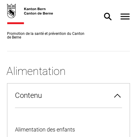
Accès
skiplink.toNavigation
skiplink.toStartPage
Accès
direct
direct à
Afficher
Afficher/masq
au
la
contenu
recherche
Promotion de la santé et prévention du Canton
de Berne
Alimentation
Contenu
Alimentation des enfants